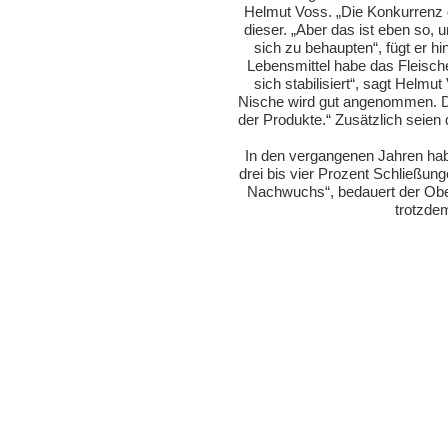
Helmut Voss. „Die Konkurrenz d
dieser. „Aber das ist eben so,
sich zu behaupten“, fügt er h
Lebensmittel habe das Fleische
sich stabilisiert“, sagt Helmu
Nische wird gut angenommen. Di
der Produkte.“ Zusätzlich seie
In den vergangenen Jahren ha
drei bis vier Prozent Schließung
Nachwuchs“, bedauert der Ober
trotzdem
Einkaufen und mehr
Fleischerei-Gude
Partyservice
Hauptstraße 30
Takeaway
28816 Stuhr-Seck
Über uns
Kontakt
Telefon: 0421 890
Karriere
E-Mail: info(at)flei