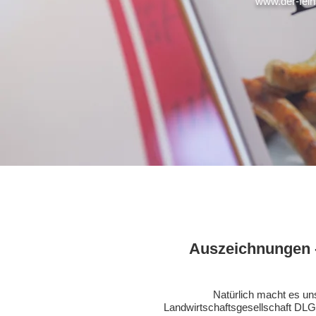
www.der-fei
Auszeichnungen 
Natürlich macht es un
Landwirtschaftsgesellschaft DL