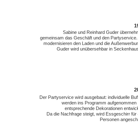
1
Sabine und Reinhard Guder überne
gemeinsam das Geschäft und den Partyservice.
modernisieren den Laden und die Außenwerbu
Guder wird unübersehbar in Seckenhau
2
Der Partyservice wird ausgebaut: individuelle Buf
werden ins Programm aufgenommen 
entsprechende Dekorationen entwick
Da die Nachfrage steigt, wird Essgeschirr für
Personen angescha