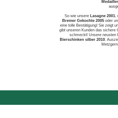
Medaille
ausg
So wie unsere
Lasagne 2001
,
Bremer Gekochte 2005
oder u
eine tolle Bestätigung! Sie zeigt
gibt unseren Kunden das sichere 
schmeckt! Unsere neusten 
Bierschinken silber 2010
.
Ausze
Metzger