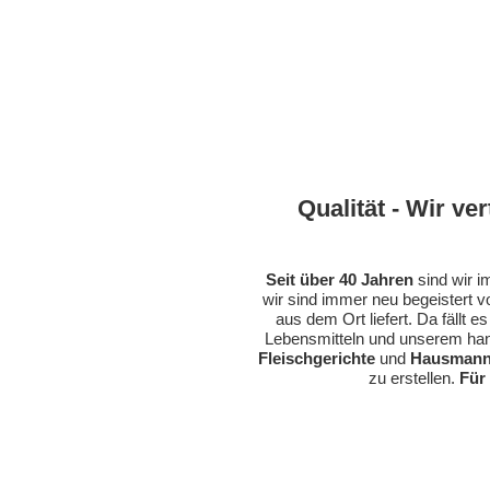
Qualität - Wir ve
Seit über 40 Jahren
sind wir i
wir sind immer neu begeistert vo
aus dem Ort liefert. Da fällt e
Lebensmitteln und unserem ha
Fleischgerichte
und
Hausmann
zu erstellen.
Für