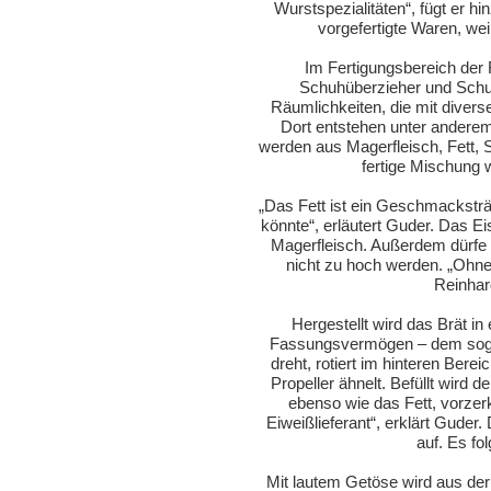
Wurstspezialitäten“, fügt er 
vorgefertigte Waren, we
Im Fertigungsbereich der 
Schuhüberzieher und Schut
Räumlichkeiten, die mit divers
Dort entstehen unter andere
werden aus Magerfleisch, Fett, 
fertige Mischung w
„Das Fett ist ein Geschmackstr
könnte“, erläutert Guder. Das E
Magerfleisch. Außerdem dürfe 
nicht zu hoch werden. „Ohne
Reinhar
Hergestellt wird das Brät in
Fassungsvermögen – dem soge
dreht, rotiert im hinteren Ber
Propeller ähnelt. Befüllt wird 
ebenso wie das Fett, vorzerk
Eiweißlieferant“, erklärt Guder
auf. Es fo
Mit lautem Getöse wird aus der