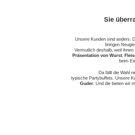
Sie überr
Unsere Kunden sind anders. D
bringen Neugier
Vermutlich deshalb, weil ihnen
Präsentation von Wurst
,
Flei
beim Ei
Da fällt die Wahl n
typische Partybuffets. Unsere K
Guder
. Und die bieten wir