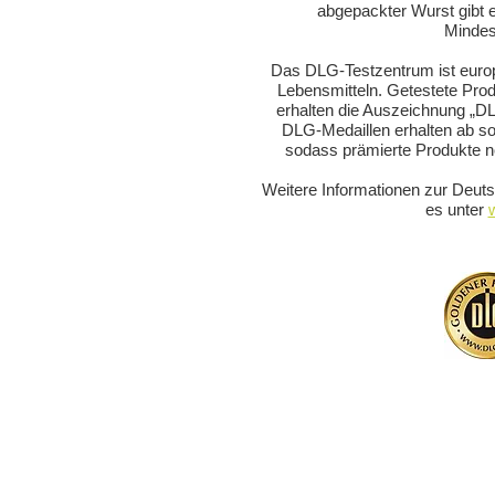
abgepackter Wurst gibt e
Mindes
Das DLG-Testzentrum ist europ
Lebensmitteln. Getestete Produ
erhalten die Auszeichnung „DL
DLG-Medaillen erhalten ab s
sodass prämierte Produkte n
Weitere Informationen zur Deuts
es unter