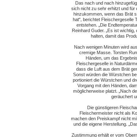
Das nach und nach hinzugefügt
sich nicht zu sehr erhitzt und fü
hinzukommen, wenn das Brät si
hat“, berichtet Fleischergesell
entstehen. „Die Endtemperatur 
Reinhard Guder. „Es ist wichtig
halten, damit das Produk
Nach wenigen Minuten wird aus 
cremige Masse. Torsten Run
Händen, um das Ergebnis z
Fleischergeselle in Naturdärm
dass die Luft aus dem Brät ge
Sonst würden die Würstchen bei
portioniert die Würstchen und dr
Vorgang mit den Händen, dami
möglicherweise platzt. „Nach d
geräuchert u
Die günstigeren Fleischa
Fleischermeister nicht als Ko
machen den Preiskampf nicht mit“,
und die eigene Herstellung. „Das
Zustimmung erhält er vom Oberm