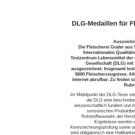
DLG-Medaillen für Fl
Auszeichn
Die Fleischerei Guder aus 
Internationalen Qualitä
Testzentrum Lebensmittel der
Gesellschaft (DLG) mit 
ausgezeichnet. Insgesamt test
5600 Fleischerzeugnisse. All
Internet abrufbar. Zu finden s
Rubri
Im Mittelpunkt der DLG-Tests ste
die DLG eine beschreibe
wissenschaftlich fundiert und i
sensorischen Produktbew
Rohstoffauswahl, der Herst
Ergebnisse werden 
Kennzeichnungsprüfung sowie um
wird obligatorisch eine Haltbark